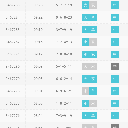
3467285
09:26
5+7+7=19
大
双
中
3467284
09:22
9+6+8=23
大
单
中
3467283
09:19
3+7+9=19
大
单
中
3467282
09:15
7+2+4=13
小
双
中
3467281
09:12
2+8+0=10
小
双
中
3467280
09:08
5+1+5=11
大
双
错
3467279
09:05
6+6+2=14
大
双
中
3467278
09:01
6+9+6=21
小
单
中
3467277
08:58
1+8+2=11
小
双
中
3467276
08:54
7+3+9=19
大
单
中
3467275
08:51
5+1+2=8
大
单
错